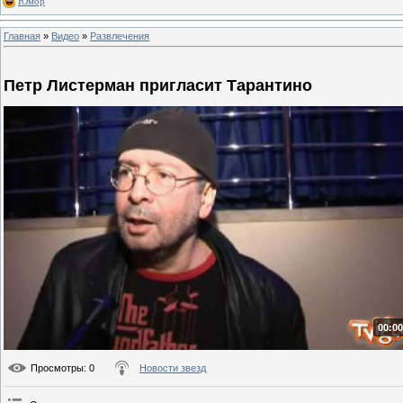
Юмор
Главная
»
Видео
»
Развлечения
Петр Листерман пригласит Тарантино
00:00
Просмотры
: 0
Новости звезд