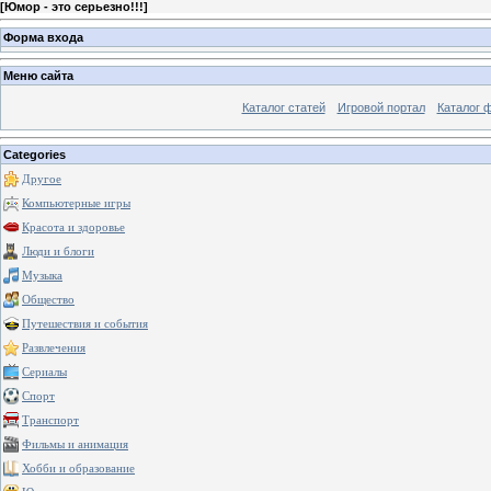
[
Юмор - это серьезно!!!
]
Форма входа
Меню сайта
Каталог статей
Игровой портал
Каталог 
Categories
Другое
Компьютерные игры
Красота и здоровье
Люди и блоги
Музыка
Общество
Путешествия и события
Развлечения
Сериалы
Спорт
Транспорт
Фильмы и анимация
Хобби и образование