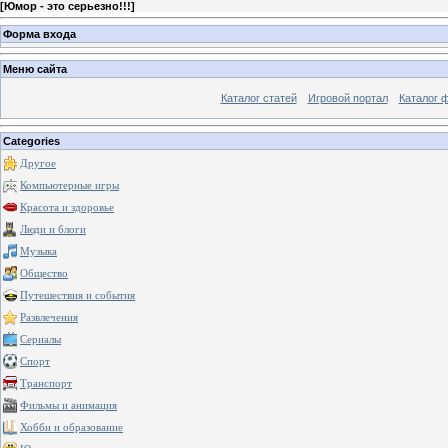
[
Юмор - это серьезно!!!
]
Форма входа
Меню сайта
Каталог статей
Игровой портал
Каталог 
Categories
Другое
Компьютерные игры
Красота и здоровье
Люди и блоги
Музыка
Общество
Путешествия и события
Развлечения
Сериалы
Спорт
Транспорт
Фильмы и анимация
Хобби и образование