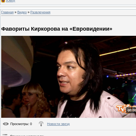
Юмор
Главная
»
Видео
»
Развлечения
Фавориты Киркорова на «Евровидении»
00:00
Просмотры
: 0
Новости звезд