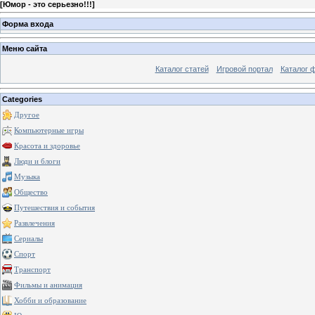
[
Юмор - это серьезно!!!
]
Форма входа
Меню сайта
Каталог статей
Игровой портал
Каталог 
Categories
Другое
Компьютерные игры
Красота и здоровье
Люди и блоги
Музыка
Общество
Путешествия и события
Развлечения
Сериалы
Спорт
Транспорт
Фильмы и анимация
Хобби и образование