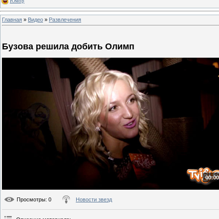
Юмор
Главная
»
Видео
»
Развлечения
Бузова решила добить Олимп
00:00
Просмотры
: 0
Новости звезд